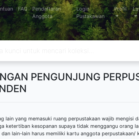
ntuan
FAQ
Pendaftaran
Login
Profil
La
Anggota
Pustakawan
ANGAN PENGUNJUNG PERPU
ANDEN
ng lain yang memasuki ruang perpustakaan wajib mengisi d
a ketertiban kesopanan supaya tidak menggangu orang la
 dan lain-lain harus memiliki kartu anggota perpustakaan/ 