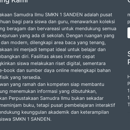
akaan Samudra Ilmu SMKN 1 SANDEN adalah pusat
m
huan bagi para siswa dan guru, menawarkan koleksi
p
ng beragam dan bervareasi untuk mendukung semua
 kejuruan yang ada di sekolah. Dengan ruangan yang
dan modern, dilengkapi area baca yang tenang,
akaan ini menjadi tempat ideal untuk belajar dan
angkan diri. Fasilitas akses internet cepat
inkan siswa melakukan riset digital, sementara
 e-book dan sumber daya online melengkapi bahan
H
isik yang tersedia.
P
awan yang ramah dan kompeten siap membantu
1
ung menemukan informasi yang dibutuhkan,
1
kan Perpustakaan Samudra Ilmu bukan sekadar
T
meminjam buku, tetapi pusat pembelajaran interaktif
ndukung keunggulan akademik dan keterampilan
 siswa SMKN 1 SANDEN.