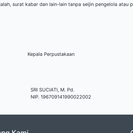
ah, surat kabar dan lain-lain tanpa seijin pengelola atau
pala Perpustakaan
UCIATI, M. Pd.
IP. 196709141990022002
ang Kami