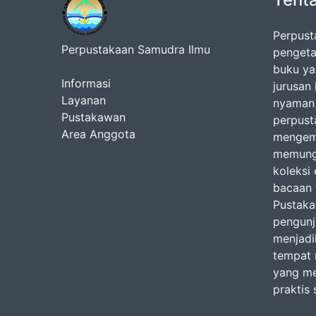
Perpust
Perpustakaan Samudra Ilmu
pengeta
buku ya
Informasi
jurusan
Layanan
nyaman 
Pustakawan
perpust
Area Anggota
mengemb
memungk
koleksi
bacaan f
Pustak
pengunj
menjadi
tempat 
yang me
praktis