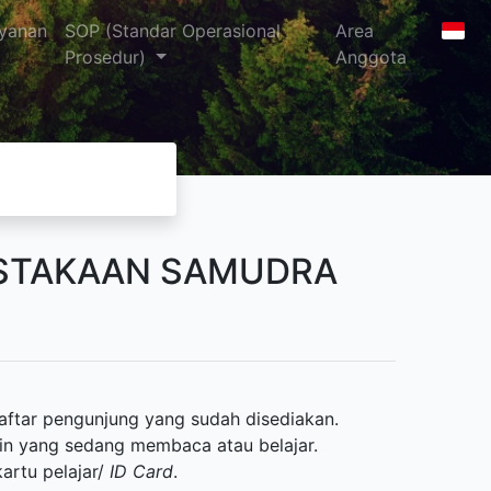
yanan
SOP (Standar Operasional
Area
Prosedur)
Anggota
STAKAAN SAMUDRA
aftar pengunjung yang sudah disediakan.
in yang sedang membaca atau belajar.
kartu pelajar/
ID Card
.