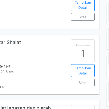
Tampilkan
Detail
Sitasi
ar Shalat
Ketersediaan
1
9-21-7
Tampilkan
s 20,5 cm
Detail
Sitasi
d s
alat jenazah,dan ziarah