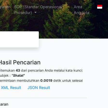
yanan
SOP (Standar Operasional
Area
Prosedur)
Anggota
Hasil Pencarian
itemukan
43
dari pencarian Anda melalui kata kunci:
ubjek :
"Shalat"
ermintaan membutuhkan
0.0019
detik untuk selesai
XML Result
JSON Result
aran