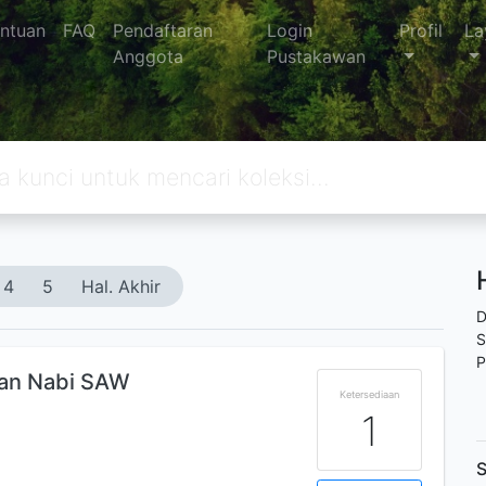
ntuan
FAQ
Pendaftaran
Login
Profil
La
Anggota
Pustakawan
4
5
Hal. Akhir
D
S
P
nan Nabi SAW
Ketersediaan
1
S