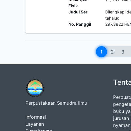
Fisik
Judul Seri
Dilengkapi d
tahajud
No. Panggil
297.3822 HE
1
2
3
Tent
Perpust
Perpustakaan Samudra Ilmu
pengeta
buku ya
Informasi
jurusan
Layanan
nyaman 