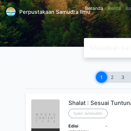
Beranda
Berita
Ba
Perpustakaan Samudra Ilmu
1
2
3
Shalat : Sesuai Tuntu
Syakir Jamaluddin
Edisi
-