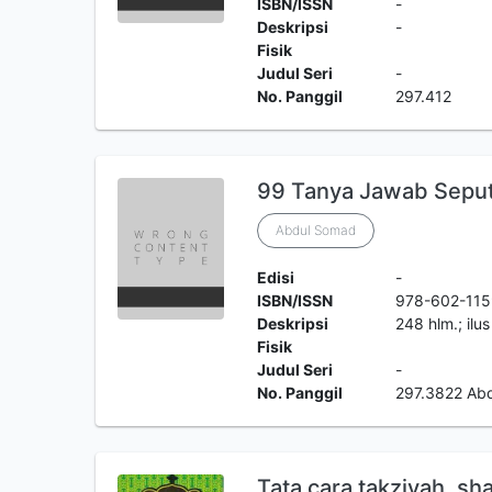
ISBN/ISSN
-
Deskripsi
-
Fisik
Judul Seri
-
No. Panggil
297.412
99 Tanya Jawab Seput
Abdul Somad
Edisi
-
ISBN/ISSN
978-602-115
Deskripsi
248 hlm.; ilu
Fisik
Judul Seri
-
No. Panggil
297.3822 Ab
Tata cara takziyah, sh