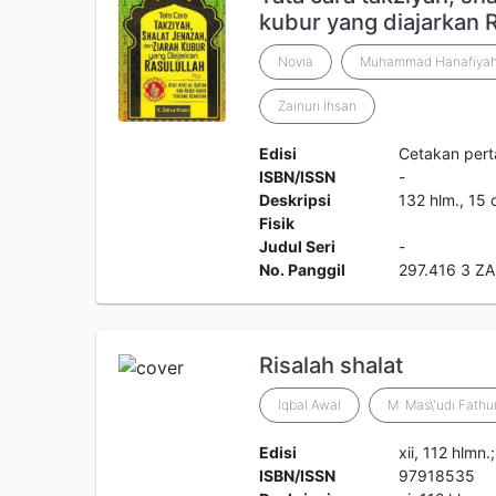
kubur yang diajarkan R
Novia
Muhammad Hanafiya
Zainuri Ihsan
Edisi
Cetakan per
ISBN/ISSN
-
Deskripsi
132 hlm., 15 
Fisik
Judul Seri
-
No. Panggil
297.416 3 ZAI
Risalah shalat
Iqbal Awal
M. Mas\'udi Fath
Edisi
xii, 112 hlmn
ISBN/ISSN
97918535