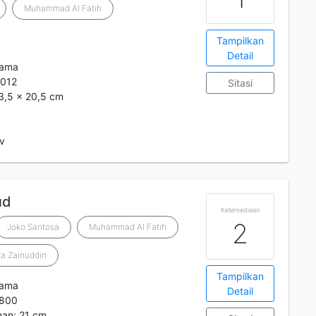
Muhammad Al Fatih
Tampilkan
Detail
tama
012
Sitasi
13,5 x 20,5 cm
 v
ud
Ketersediaan
2
Joko Santosa
Muhammad Al Fatih
a Zainuddin
Tampilkan
tama
Detail
800
aman; 21 cm