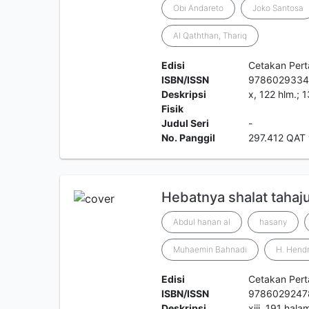
Obi Andareto
Joko Santosa
Al Qaththan, Thariq
Edisi
Cetakan Per
ISBN/ISSN
9786029334
Deskripsi
x, 122 hlm.; 
Fisik
Judul Seri
-
No. Panggil
297.412 QAT
Hebatnya shalat tahaj
Abdul hanan al
hasany
Muhaemin Bahnadi
H. Hendr
Edisi
Cetakan Per
ISBN/ISSN
9786029247
Deskripsi
xiii, 191 hal