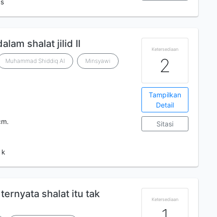
 s
am shalat jilid II
Ketersediaan
2
Muhammad Shiddiq Al
Minsyawi
Tampilkan
Detail
cm.
Sitasi
 k
 ternyata shalat itu tak
Ketersediaan
1