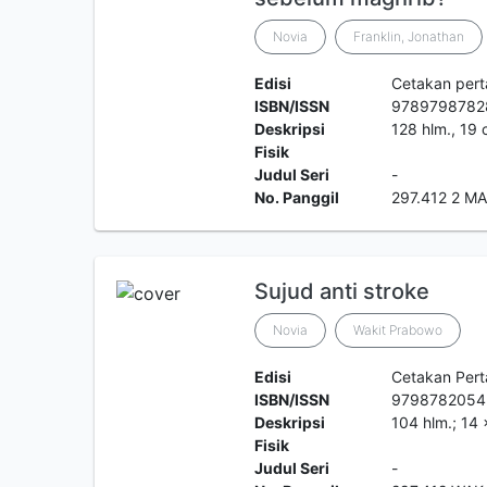
Novia
Franklin, Jonathan
Edisi
Cetakan per
ISBN/ISSN
9789798782
Deskripsi
128 hlm., 19 
Fisik
Judul Seri
-
No. Panggil
297.412 2 M
Sujud anti stroke
Novia
Wakit Prabowo
Edisi
Cetakan Per
ISBN/ISSN
9798782054
Deskripsi
104 hlm.; 14
Fisik
Judul Seri
-