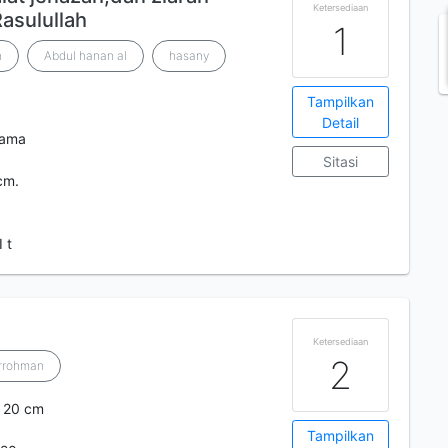
Ketersediaan
asulullah
1
h
Abdul hanan al
hasany
Tampilkan
Detail
tama
Sitasi
cm.
 t
Ketersediaan
2
urrohman
.; 20 cm
Tampilkan