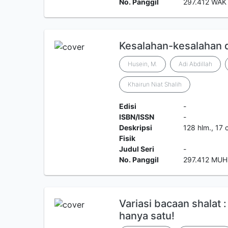
No. Panggil
297.412 WAK
Kesalahan-kesalahan dal
Husein, M.
Adi Abdillah
Khairun Niat Shalih
Edisi
-
ISBN/ISSN
-
Deskripsi
128 hlm., 17 
Fisik
Judul Seri
-
No. Panggil
297.412 MUH
Variasi bacaan shalat :
hanya satu!