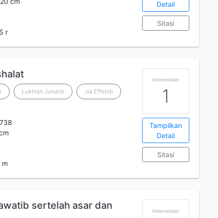
; 20 cm
Detail
Sitasi
S r
halat
Ketersediaan
1
i
Lukman Junaidi
Jia Effendi
738
Tampilkan
 cm
Detail
Sitasi
A m
awatib sertelah asar dan
Ketersediaan