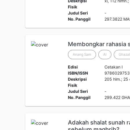
Deskripsi
xi, 112 hlmn.
Fisik
Judul Seri
-
No. Panggil
297.3822 MA
Membongkar rahasia s
Anang Sam
Al
Ghazal
Edisi
Cetakan I
ISBN/ISSN
9786029753
Deskripsi
205 hlm.; 25
Fisik
Judul Seri
-
No. Panggil
299.422 GH
Adakah shalat sunah r
sebelum maghrib?