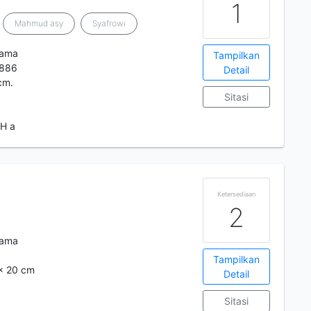
1
Mahmud asy
Syafrowi
tama
Tampilkan
886
Detail
cm.
Sitasi
AH a
Ketersediaan
2
tama
Tampilkan
 x 20 cm
Detail
Sitasi